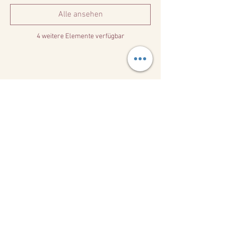
Alle ansehen
4 weitere Elemente verfügbar
Diese Veranstaltung teilen
Kontakt
+49(0)1726000450
hi@padeleagle.com
Stuttgart, Germany
Kontaktiere uns