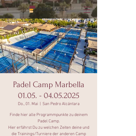
Padel Camp Marbella
01.05. - 04.05.2025
Do., 01. Mai
  |  
San Pedro Alcántara
Finde hier alle Programmpunkte zu deinem
Padel Camp.
Hier erfährst Du zu welchen Zeiten deine und
die Trainings/Turniere der anderen Camp