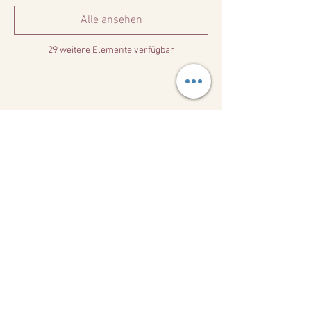
Alle ansehen
29 weitere Elemente verfügbar
Diese Veranstaltung teilen
Kontakt
+49(0)1726000450
hi@padeleagle.com
Stuttgart, Germany
Kontaktiere uns