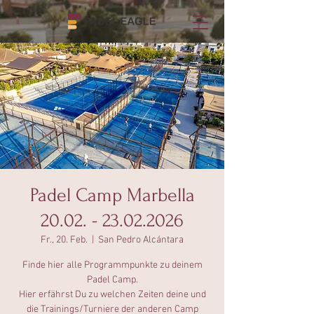
Padel Camp Marbella
20.02. - 23.02.2026
Fr., 20. Feb.
  |  
San Pedro Alcántara
Finde hier alle Programmpunkte zu deinem
Padel Camp.
Hier erfährst Du zu welchen Zeiten deine und
die Trainings/Turniere der anderen Camp