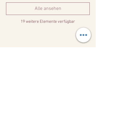
Alle ansehen
19 weitere Elemente verfügbar
Diese Veranstaltung teilen
Kontakt
+49(0)1726000450
hi@padeleagle.com
Stuttgart, Germany
Kontaktiere uns