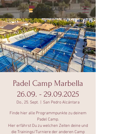
Padel Camp Marbella
26.09. - 29.09.2025
Do., 25. Sept.
  |  
San Pedro Alcántara
Finde hier alle Programmpunkte zu deinem
Padel Camp.
Hier erfährst Du zu welchen Zeiten deine und
die Trainings/Turniere der anderen Camp